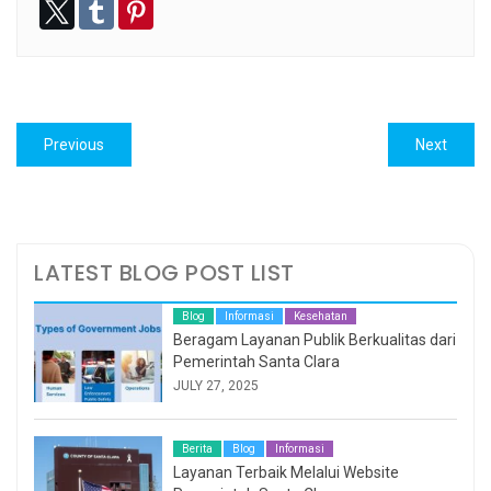
Post
Previous
Next
Previous
Next
navigation
post:
post:
LATEST BLOG POST LIST
Blog
Informasi
Kesehatan
Beragam Layanan Publik Berkualitas dari
Pemerintah Santa Clara
JULY 27, 2025
Berita
Blog
Informasi
Layanan Terbaik Melalui Website