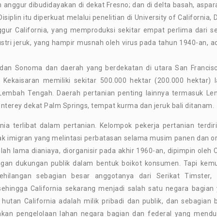
 anggur dibudidayakan di dekat Fresno; dan di delta basah, aspar
siplin itu diperkuat melalui penelitian di University of California, 
ggur California, yang memproduksi sekitar empat perlima dari 
ustri jeruk, yang hampir musnah oleh virus pada tahun 1940-an, a
an Sonoma dan daerah yang berdekatan di utara San Francisc
 Kekaisaran memiliki sekitar 500.000 hektar (200.000 hektar) 
ari Lembah Tengah. Daerah pertanian penting lainnya termasuk L
nterey dekat Palm Springs, tempat kurma dan jeruk bali ditanam.
nia terlibat dalam pertanian. Kelompok pekerja pertanian terdiri
ak imigran yang melintasi perbatasan selama musim panen dan o
ah lama dianiaya, diorganisir pada akhir 1960-an, dipimpin oleh 
gan dukungan publik dalam bentuk boikot konsumen. Tapi kem
kehilangan sebagian besar anggotanya dari Serikat Timster,
 sehingga California sekarang menjadi salah satu negara bagian
 hutan California adalah milik pribadi dan publik, dan sebagian 
bijakan pengelolaan lahan negara bagian dan federal yang mend