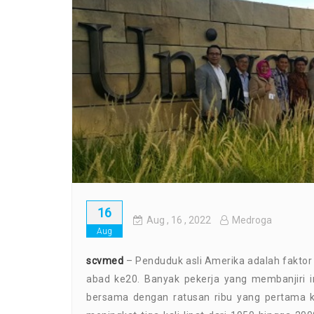
16
Aug
, 16 ,
2022
Medroga
Aug
scvmed
– Penduduk asli Amerika adalah fakto
abad ke20. Banyak pekerja yang membanjiri i
bersama dengan ratusan ribu yang pertama kal