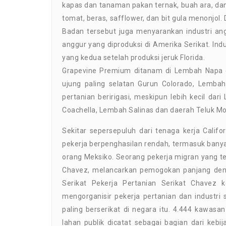
kapas dan tanaman pakan ternak, buah ara, dan
tomat, beras, safflower, dan bit gula menonjol. Di
Badan tersebut juga menyarankan industri an
anggur yang diproduksi di Amerika Serikat. Ind
yang kedua setelah produksi jeruk Florida.
Grapevine Premium ditanam di Lembah Napa d
ujung paling selatan Gurun Colorado, Lembah
pertanian beririgasi, meskipun lebih kecil d
Coachella, Lembah Salinas dan daerah Teluk Mo
Sekitar sepersepuluh dari tenaga kerja Califor
pekerja berpenghasilan rendah, termasuk bany
orang Meksiko. Seorang pekerja migran yang tel
Chavez, melancarkan pemogokan panjang den
Serikat Pekerja Pertanian Serikat Chavez 
mengorganisir pekerja pertanian dan industri
paling berserikat di negara itu. 4.444 kawasan
lahan publik dicatat sebagai bagian dari ke