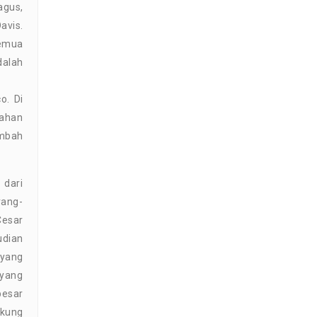
agus,
Davis.
semua
dalah
o. Di
lahan
embah
 dari
rang-
Cesar
udian
 yang
 yang
besar
ukung