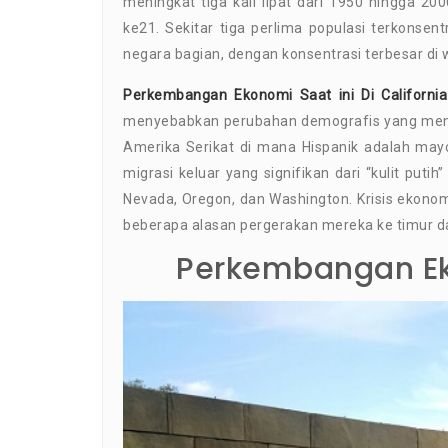
meningkat tiga kali lipat dari 1950 hingga 20
ke21. Sekitar tiga perlima populasi terkonsen
negara bagian, dengan konsentrasi terbesar di wi
Perkembangan Ekonomi Saat ini Di California
menyebabkan perubahan demografis yang menda
Amerika Serikat di mana Hispanik adalah mayor
migrasi keluar yang signifikan dari “kulit put
Nevada, Oregon, dan Washington. Krisis ekonom
beberapa alasan pergerakan mereka ke timur da
Perkembangan Eko