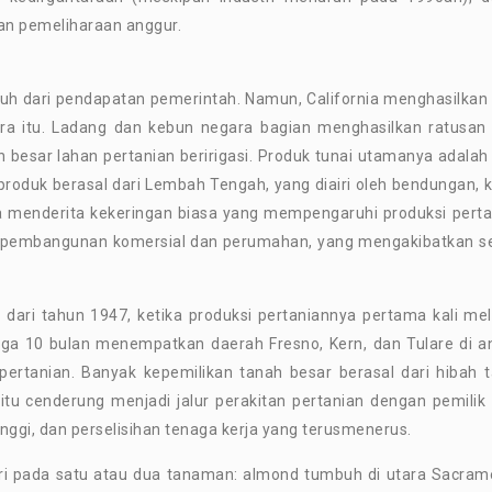
 dan pemeliharaan anggur.
h dari pendapatan pemerintah. Namun, California menghasilkan 
a itu. Ladang dan kebun negara bagian menghasilkan ratusan 
 besar lahan pertanian beririgasi. Produk tunai utamanya adalah 
 produk berasal dari Lembah Tengah, yang diairi oleh bendungan, k
rnia menderita kekeringan biasa yang mempengaruhi produksi perta
na pembangunan komersial dan perumahan, yang mengakibatkan se
 dari tahun 1947, ketika produksi pertaniannya pertama kali mel
a 10 bulan menempatkan daerah Fresno, Kern, dan Tulare di a
 pertanian. Banyak kepemilikan tanah besar berasal dari hibah 
i itu cenderung menjadi jalur perakitan pertanian dengan pemilik
tinggi, dan perselisihan tenaga kerja yang terusmenerus.
i pada satu atau dua tanaman: almond tumbuh di utara Sacram