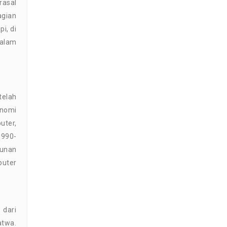
rasal
agian
i, di
dalam
telah
onomi
uter,
1990-
gunan
puter
 dari
atwa.