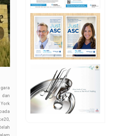
egara
k dan
 York
 pada
ke20,
telah
dalam