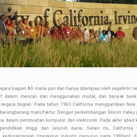
negara bagian AS mana pun dan hanya dilampaui oleh segelintir n
inatif dalam mencari dan menggunakan modal, dan banyak ban
di negara bagian. Pada tahun 1965 California menggantikan New
 barangbarang manufaktur. Dengan perkembangan Silicon Valley
nia dalam pembuatan komputer dan elektronik. Pada akhir abad 
ndidikan tinggi dari seluruh dunia. Selain itu, California 
 kedirgantaraan (meskipun industri menurun pada 1990an), 