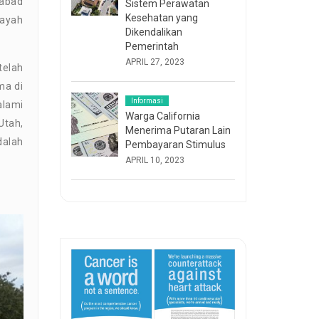
 abad
Sistem Perawatan
Kesehatan yang
layah
Dikendalikan
Pemerintah
APRIL 27, 2023
telah
ma di
Informasi
alami
Warga California
Utah,
Menerima Putaran Lain
dalah
Pembayaran Stimulus
APRIL 10, 2023