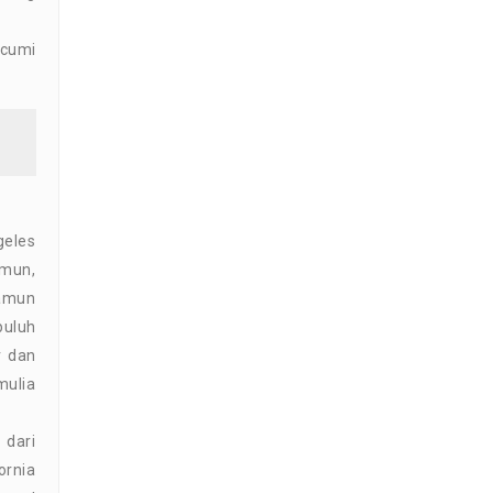
-cumi
geles
amun,
Namun
puluh
r dan
mulia
 dari
ornia