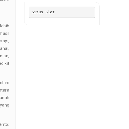
Situs Slot
lebih
hasil
sapi,
anal,
nian,
dikit
ebihi
ntara
tanah
 yang
ento;