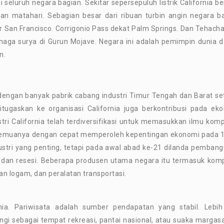
i seluruh negara bagian. Sekitar sepersepuluh listrik California be
dan matahari. Sebagian besar dari ribuan turbin angin negara b
ur San Francisco. Corrigonio Pass dekat Palm Springs. Dan Tehachap
 tenaga surya di Gurun Mojave. Negara ini adalah pemimpin dunia 
n.
dengan banyak pabrik cabang industri Timur Tengah dan Barat se
itugaskan ke organisasi California juga berkontribusi pada ek
ri California telah terdiversifikasi untuk memasukkan ilmu komp
 semuanya dengan cepat memperoleh kepentingan ekonomi pada 
ndustri yang penting, tetapi pada awal abad ke-21 dilanda pemban
t, dan resesi. Beberapa produsen utama negara itu termasuk kom
an logam, dan peralatan transportasi.
nia. Pariwisata adalah sumber pendapatan yang stabil. Lebih
ngi sebagai tempat rekreasi, pantai nasional, atau suaka margas