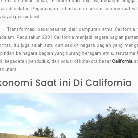
00. Pertumbuhan pesat, terutama dari imigrasi, berlanjut hingga
trasi di selatan Pegunungan Tehachapi di sekitar seperempat wi
layah pesisir kecil.
– Transformasi besarbesaran dari campuran etnis California 
lam. Pada tahun 2001 California menjadi negara bagian perta
itas. Itu juga salah satu dari sedikit negara bagian yang meng
ih” pindah ke negara bagian yang kurang beragam etnis, terutama 
i, kepadatan penduduk, dan polusi di kotakota besar
California
a
n utara.
nomi Saat ini Di California