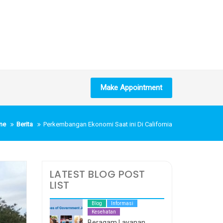
Make Appointment
me
Berita
Perkembangan Ekonomi Saat ini Di California
LATEST BLOG POST
LIST
Blog
Informasi
Kesehatan
Beragam Layanan