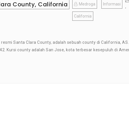
ara County, California
Medroga
Informasi
,
California
 resmi Santa Clara County, adalah sebuah county di California, AS.
42. Kursi county adalah San Jose, kota terbesar kesepuluh di Ame