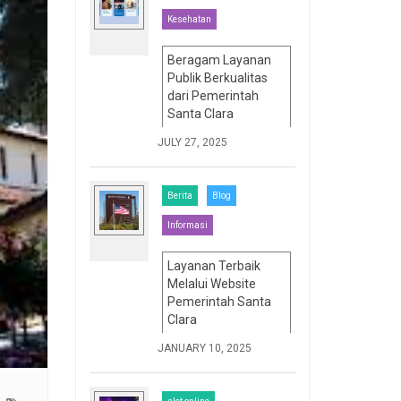
Kesehatan
Beragam Layanan
Publik Berkualitas
dari Pemerintah
Santa Clara
JULY 27, 2025
Berita
Blog
Informasi
Layanan Terbaik
Melalui Website
Pemerintah Santa
Clara
JANUARY 10, 2025