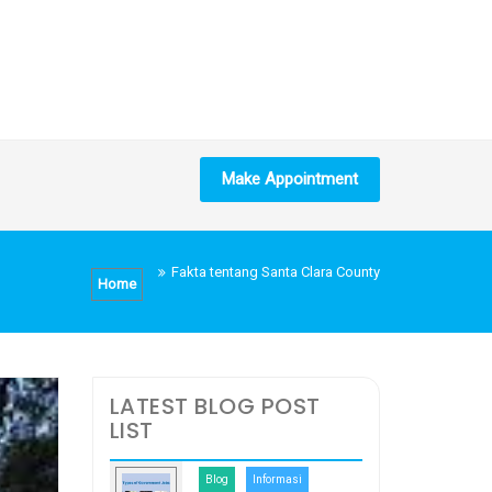
Make Appointment
Fakta tentang Santa Clara County
Home
LATEST BLOG POST
LIST
Blog
Informasi