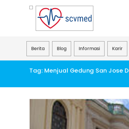
Skip
to
content
Berita
Blog
Informasi
Karir
Tag:
Menjual Gedung San Jose 