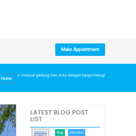
Make Appointment
menjual gedung San Jose dengan harga merugi
Home
LATEST BLOG POST
LIST
Blog
Informasi